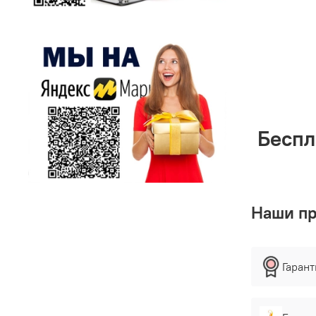
Беспл
Наши п
Гаран