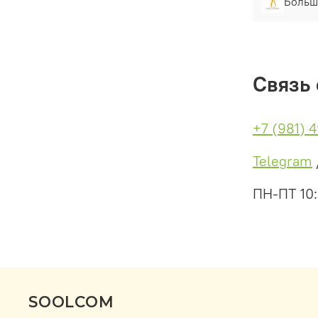
Больш
Связь 
+7 (981) 
Telegram
ПН-ПТ 10
SOOLCOM