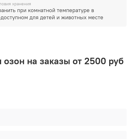
ловия хранения
лампе без присмотра или вблизи
ранить при комнатной температуре в
воспламеняющихся предметов. Не храните в
едоступном для детей и животных месте
пном для детей и животных месте.
 озон на заказы от 2500 руб