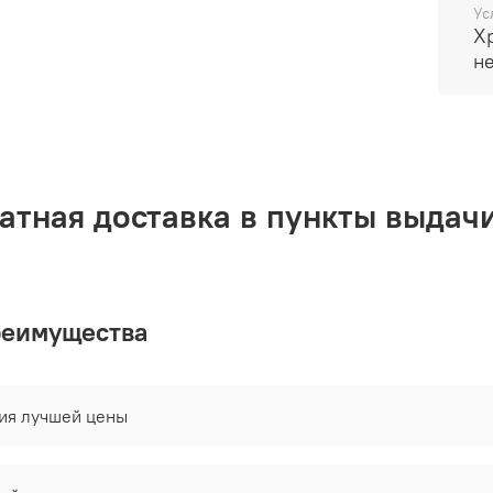
Ус
арома
Х
легко
н
досту
атная доставка в пункты выдачи
реимущества
тия лучшей цены