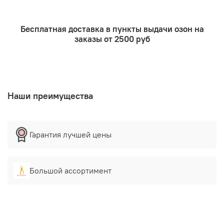
Защищает от сухости.
Питает волосяные луковицы.
Бесплатная доставка в пункты выдачи озон на
заказы от 2500 руб
Способствует быстрому росту волос.
Гарантирует мягкий эффект.
Ликвидирует проявление акне и других
нежелательных проявлений.
Наши преимущества
Превосходно очищает кожный покров.
Возвращает природный блеск волосам.
Гарантия лучшей цены
Дозировка
Лауроилглутамат натрия полностью безопасен для
использования, даже для беременных женщин.
Большой ассортимент
Возможен риск появления аллергической реакции при
индивидуальной непереносимости. Рекомендуемая
дозировка при изготовлении косметические средств –
12-14%.