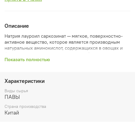
Описание
Натрия лауроил саркозинат ─ мягкое, поверхностно-
активное вещество, которое является производным
натуральных аминокислот, содержащихся в овощах и
фруктах, а также в кокосовом масле. Это
Показать полностью
биоразлагаемый и нетоксичный продукт, не опасный
для окружающей среды и не раздражающий кожу. При
комнатной температуре вещество имеет вид
прозрачной жидкости.
Характеристики
совместим со многоми ПАВ;
Виды сырья
- уменьшает раздражающее действие
ПАВЫ
- других анионных ПАВов;
Страна производства
- уменьшает накопление статического
Китай
электричества;
- не раздражает кожу и глаза;
- формирует стабильную пену;
- имеет хороший очищающий и слегка