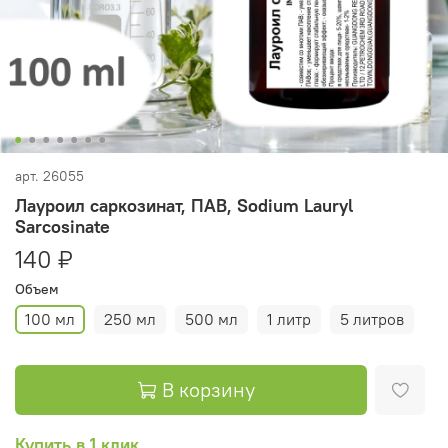
арт.
26055
Лауроил саркозинат, ПАВ, Sodium Lauryl
Sarcosinate
140 ₽
Объем
100 мл
250 мл
500 мл
1 литр
5 литров
В корзину
Купить в 1 клик