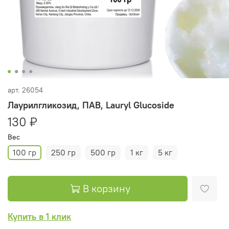
арт.
26054
Лаурилгликозид, ПАВ, Lauryl Glucoside
130 ₽
Вес
100 гр
250 гр
500 гр
1 кг
5 кг
В корзину
Купить в 1 клик