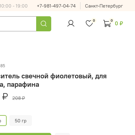
0:00 - 19:00
+7-981-497-04-74
Санкт-Петербург
0
0
0 ₽
285
итель свечной фиолетовый, для
а, парафина
 ₽
208 ₽
р
50 гр