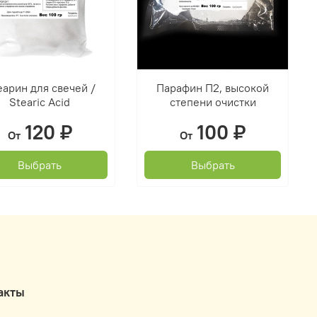
еарин для свечей /
Парафин П2, высокой
Stearic Acid
степени очистки
120 ₽
100 ₽
От
От
Выбрать
Выбрать
акты