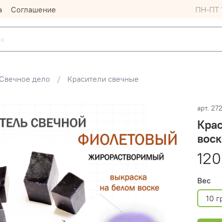
а
Соглашение
ПН-ПТ 1
Свечное дело
Красители свечные
арт.
27
Крас
воск
120
Вес
10 г