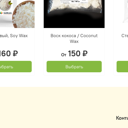
вый, Soy Wax
Воск кокоса / Coconut
Ст
Wax
160 ₽
150 ₽
От
ыбрать
Выбрать
Конт