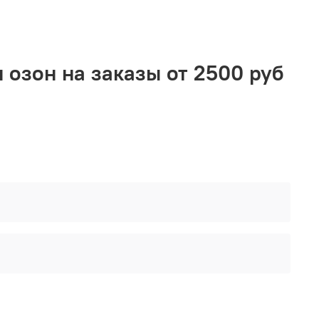
 25 % стеарина.
крашивания пальмового воска
возможно только
 постельные оттенки
 озон на заказы от 2500 руб