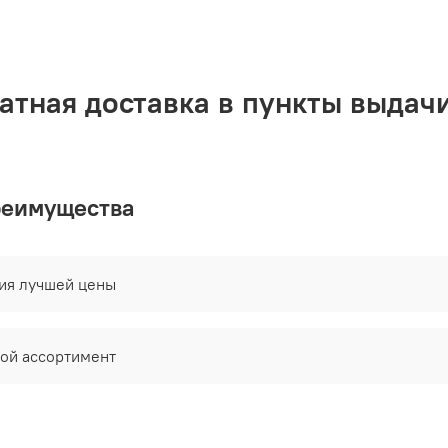
+
О
в
атная доставка в пункты выдачи
реимущества
тия лучшей цены
ой ассортимент