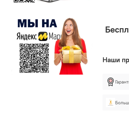
Беспл
Наши п
Гаран
Больш