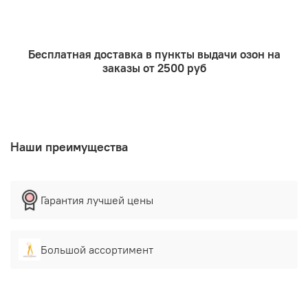
добавить стеарин, в соотношения 75% парафина +
25 % стеарина.
Окрашивания пальмового воска
возможно только
в постельные оттенки
Бесплатная доставка в пункты выдачи озон на
заказы от 2500 руб
Наши преимущества
Гарантия лучшей цены
Большой ассортимент