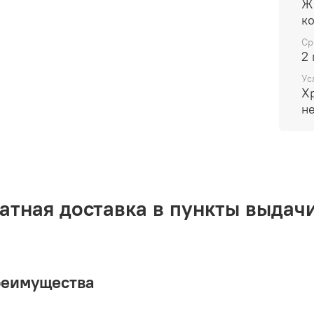
Жиро
Очищ
Подхо
Ср
2 
Ус
Х
н
атная доставка в пункты выдачи
реимущества