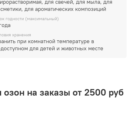
растворимая, для свечей, для мыла, для
ающие продукты до 5%
косметики, для ароматических композиций
дит для использования в мыле с нуля
ок годности (максимальный)
года
ловия хранения
ранить при комнатной температуре в
едоступном для детей и животных месте
 озон на заказы от 2500 руб