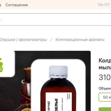
а
Соглашение
ПН-ПТ 1
Отдушки / ароматизаторы
Композиционные ароматы
Колд
мыл
310
Объем
50 