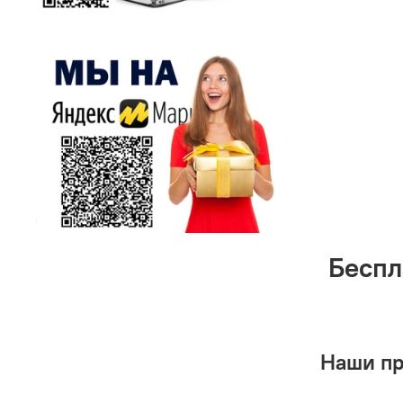
Беспл
Наши п