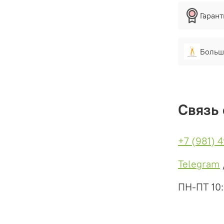
Гаран
Больш
Связь 
+7 (981) 
Telegram
ПН-ПТ 10