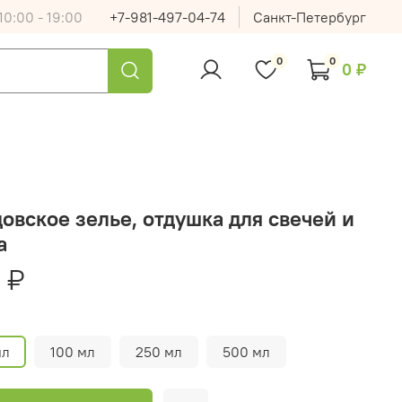
0:00 - 19:00
+7-981-497-04-74
Санкт-Петербург
0
0
0 ₽
овское зелье, отдушка для свечей и
а
 ₽
мл
100 мл
250 мл
500 мл