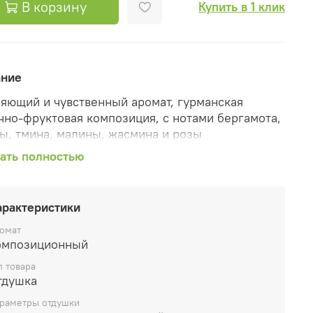
В корзину
Купить в 1 клик
ание
яющий и чувственный аромат, гурманская
чно-фруктовая композиция, с нотами бергамота,
ы, тмина, малины, жасмина и розы
ать полностью
оримость:
жирорастворим.
ендуемый процент ввода:
арактеристики
тельные воски и парафин используется до 10%
омат
омпозиционный
тичекие саше и благовония до 50%
п товара
ны и парфюмерия до 5%
тдушка
 для ванны, мыло, гели до 5%
раметры отдушки