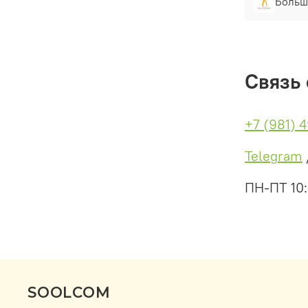
Больш
Связь 
+7 (981) 
Telegram
ПН-ПТ 10
SOOLCOM