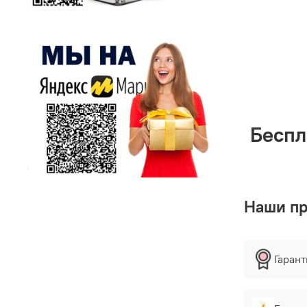
Беспл
Наши п
Гаран