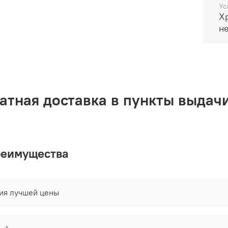
Ус
легко
Х
досту
н
атная доставка в пункты выдачи
реимущества
тия лучшей цены