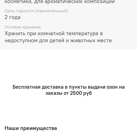
косметики, для ароматических композиций
аромат – это аромат праздности и безмятежности,
отдыха и расслабления. Он позитивно влияет на
Срок годности (максимальный)
настроение и прекрасно подходит для летних
2 года
композиций. Позвольте красочному аромату
шоколадного кокоса ворваться в Вашу жизнь!
Условия хранения
Хранить при комнатной температуре в
Рекомендуемый процент ввода:
недоступном для детей и животных месте
Растительные воски и парафин используется до 10%
Ароматичекие саше и благовония до 50%
Лосьоны и парфюмерия до 5%
Масла для ванны, мыло, гели до 5%
Бесплатная доставка в пункты выдачи озон на
Очищающие продукты до 5%
заказы от 2500 руб
Наши преимущества