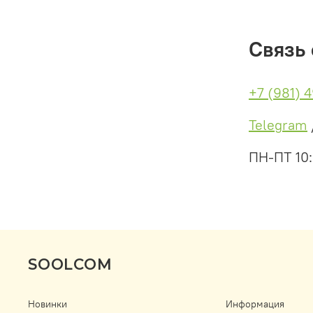
Связь 
+7 (981) 
Telegram
ПН-ПТ 10
SOOLCOM
Новинки
Информация