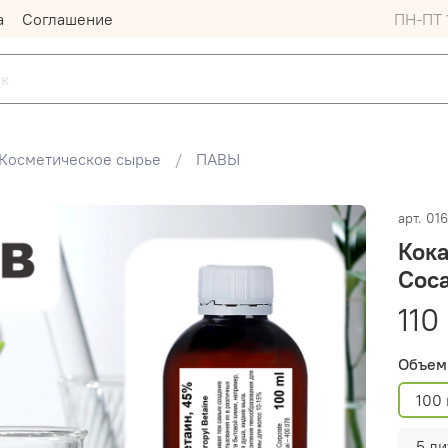
а
Соглашение
ПН-ПТ 1
Косметическое сырье
ПАВЫ
арт.
016
Кок
Coca
110
Объем
100
5 ли