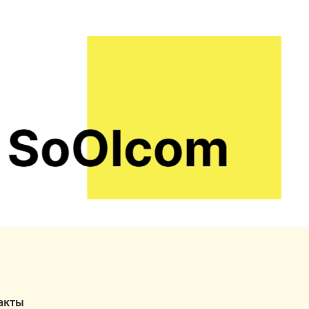
ринятия ванн, жидкого мыла для рук, детских
тв для очистки кожи, кондиционеров и
амов для волос, зубных паст, гелей, порошков,
нов, кремов и гелей для умывания.
нт ввода:
уни 5-30%,
я паста до 2%,
ние пенообразования для гелей и мыла — 5-
ционеры и бальзамы для волос 10-15%
акты