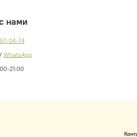
для п
средс
с нами
бальз
лосьо
Проце
497-04-74
шамп
зубна
/
WhatsApp
усиле
10%,
:00-21:00
конди
Конт