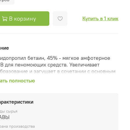
В корзину
Купить в 1 клик
ание
идопропил бетаин, 45% - мягкое амфотерное
В для пеномоющих средств. Увеличивает
бразование и загущает в сочетании с основным
ным ПАВ и хлоридом натрия.
ать полностью
идопропил бетаин представляет собой жидкую
, получаемую из кокосового масла, точнее, из
арактеристики
ирных кислот (лауриновой, пальмитиновой,
тиновой и других), и является производным
ды сырья
 простых веществ - кокамида и глицин бетаина.
АВЫ
рана производства
азначен для того, чтобы мягко очищать волосы