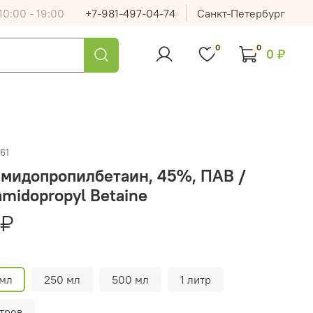
0:00 - 19:00
+7-981-497-04-74
Санкт-Петербург
0
0
0 ₽
61
амидопропилбетаин, 45%, ПАВ /
midopropyl Betaine
 ₽
 мл
250 мл
500 мл
1 литр
тров