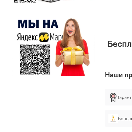
Беспл
Наши п
Гаран
Больш