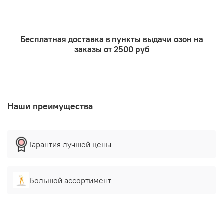
антистатическим действием;
Увеличивает стабильность готового
косметического продукта за счет высокого
содержания остаточного глицерина в составе;
Бесплатная доставка в пункты выдачи озон на
заказы от 2500 руб
Применение:
жидкое мыло,
пена для ванны,
шампуни
гели для душа.
Наши преимущества
Растворимость:
растворяется в воде, данный раствор
имеет щелочную реакцию. Раствор может быть слегка
мутноватом, однако при добавлении в него ПАВ другого
Гарантия лучшей цены
типа становится прозрачным
Ввод:
при добавлении 2-4% улучшает
пенообразование, стабильность пены и
Большой ассортимент
дерматологический эффект на кожу, а с другой
стороны, увеличивает чистящую силу к нежирным
загрязнениям. Добавление к шампуням смягчает
волосы.
Добавлением 3-10% можно контролировать вязкость