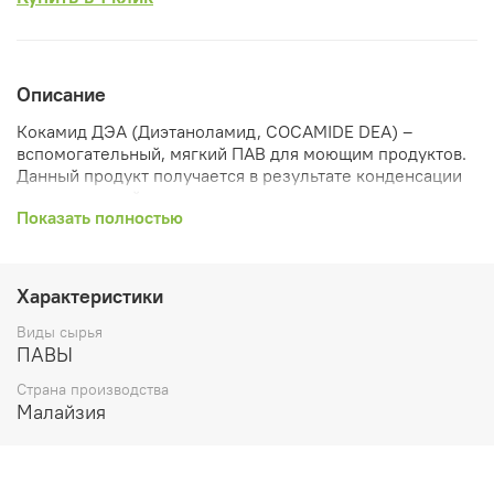
Описание
Кокамид ДЭА (Диэтаноламид, COCAMIDE DEA) –
вспомогательный, мягкий ПАВ для моющим продуктов.
Данный продукт получается в результате конденсации
кислот жирный
пальмоядрового
и
кокосового масла
с
Показать полностью
диэтаноламидом. Процесс проходит с присутствием
щелочных катализаторов при температуре более 170 oС
Свойства:
Характеристики
Улучшает и стабилизирует пенообразование в
Виды сырья
косметическом продукте и качество пены;
ПАВЫ
Стойкий к воде жесткого типа;
Оказывает очищающее и растворяющее действие;
Страна производства
Растворитель и закрепитель отдушек и других
Малайзия
парфюмерных композиций;
В составе шампуней усиливает
кондиционирующее действие, обладает