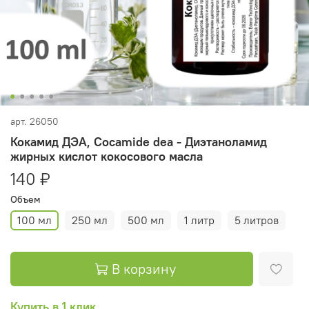
арт.
26050
Кокамид ДЭА, Сocamide dea - Диэтаноламид
жирных кислот кокосового масла
140 ₽
Объем
100 мл
250 мл
500 мл
1 литр
5 литров
В корзину
Купить в 1 клик