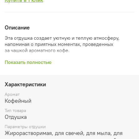
Описание
Эта отдушка создает уютную и теплую атмосферу,
напоминая о приятных моментах, проведенных
за чашкой ароматного кофе.
Она подарит ощущение комфорта и расслабления, что
Показать полностью
делает ее идеальным выбором для использования в
домашних условиях.
Характеристики
Рекомендуемый процент ввода:
Аромат
Растительные воски и парафин используется до 10%
Кофейный
Ароматичекие саше и благовония до 50%
Тип товара
Отдушка
Лосьоны и парфюмерия до 5%
Параметры отдушки
Масла для ванны, мыло, гели до 5%
Жирорастворимая, для свечей, для мыла, для