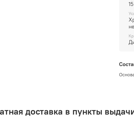
15
Ус
Х
н
Кр
Д
Соста
Основ
атная доставка в пункты выдачи