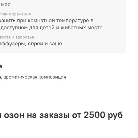
 мес
ловия хранения
ранить при комнатной температуре в
едоступном для детей и животных месте
асота и здоровье
иффузоры, спреи и саше
в
а, ароматическая композиция
 озон на заказы от 2500 руб