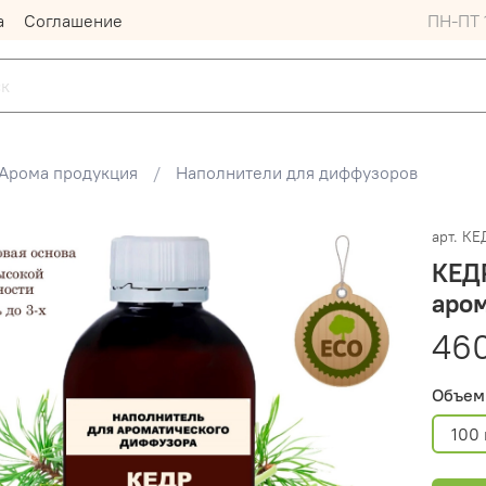
а
Соглашение
ПН-ПТ 1
Арома продукция
Наполнители для диффузоров
арт.
КЕ
КЕД
аро
46
Объем
100