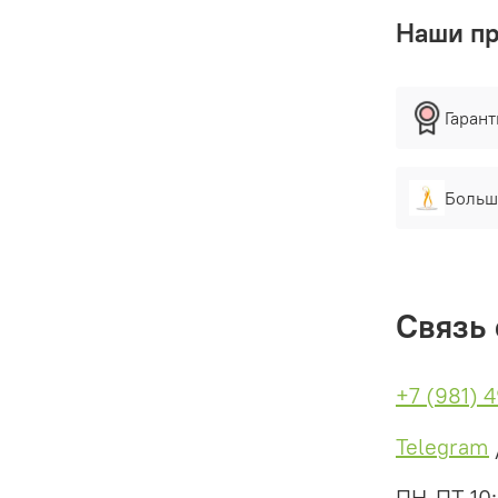
Наши п
Гаран
Больш
Связь 
+7 (981) 
Telegram
ПН-ПТ 10