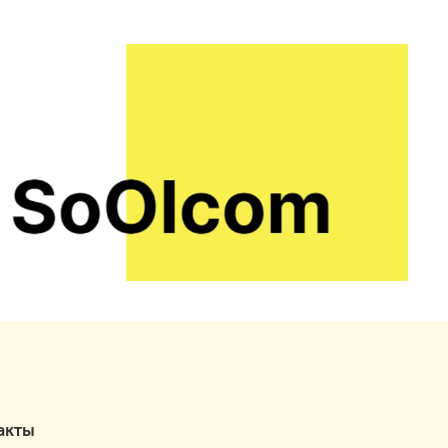
ать прозрачные растворы средней и высокой
сти, обеспечивающих нужную консистенцию
ктов.
По химическому строению
ксиметилцеллюлоза — это полиэлектролит,
ой ионогенный эфир целлюлозы и
енкарбоновой кислоты. Популярный компонент
тических средств. Не является аллергеном,
ален в плане экологической безопасности.
ку включают в состав зубных паст, шампуней,
в для бритья, гелей для душа, кремов по уходу
жей.
0,1-1%.
дит для загущения спиртовых растворов с
нтрацией спирта не более 50%.
акты