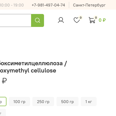
0:00 - 19:00
+7-981-497-04-74
Санкт-Петербург
0
0
0 ₽
боксиметилцеллюлоза /
oxymethyl cellulose
 ₽
р
100 гр
250 гр
500 гр
1 кг
г