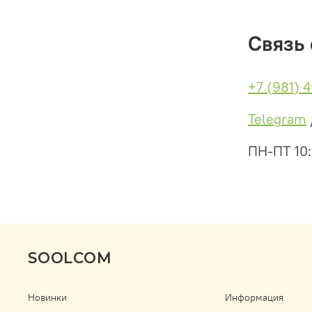
Связь 
+7 (981) 
Telegram
ПН-ПТ 10
SOOLCOM
Новинки
Информация