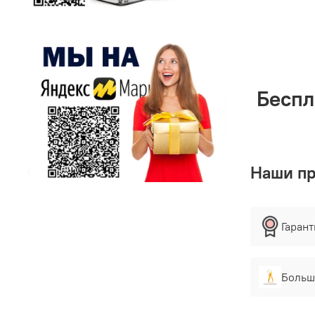
Беспл
Наши п
Гаран
Больш