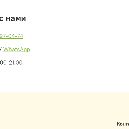
получ
вязко
проду
с нами
карбо
прост
галог
497-04-74
косме
нейтр
/
WhatsApp
Добав
кремо
:00-21:00
за ко
Ввод:
Подхо
конце
Конт