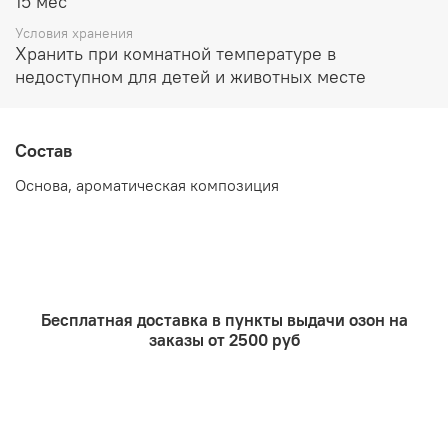
15 мес
Налейте необходимое кол-во жидкости в диффузор,
вставьте бамбуковыми, ротанговыми или из
Условия хранения
фиброволокна палочки.
Хранить при комнатной температуре в
недоступном для детей и животных месте
Дайте время, пока палочки полностью пропитаются
составом для полного раскрытия аромата.
Периодически переворачивайте палочки для более
ощутимого аромата. Регулировать яркость аромата
Состав
можно количеством палочек во флаконе. Чем их
больше, тем ярче аромат
.
Основа, ароматическая композиция
Бесплатная доставка в пункты выдачи озон на
заказы от 2500 руб