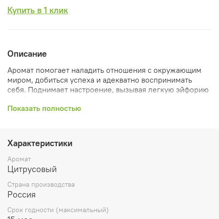
Купить в 1 клик
Описание
Аромат помогает наладить отношения с окружающим
миром, добиться успеха и адекватно воспринимать
себя. Поднимает настроение, вызывая легкую эйфорию
и избавляя от приступов раздражения, недовольства и
Показать полностью
злости.
Эффективный антидепрессант, борющийся с
подавленными и угнетенными состояниями и
Характеристики
последствиями стресса. Воздействие аромата
направлено на повышение умственной активности, в
Аромат
том числе оно эффективно позволяет избавиться от
Цитрусовый
утренней сонливости.
Страна производства
Аромат высокой насыщенности, который заполнит
Россия
собой все ваше пространство
Срок годности (максимальный)