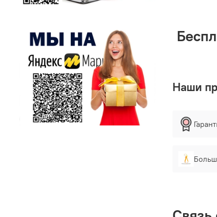
Беспл
Наши п
Гаран
Больш
Связь 