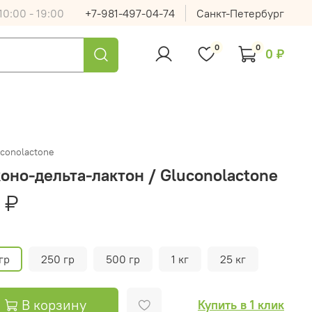
0:00 - 19:00
+7-981-497-04-74
Санкт-Петербург
0
0
0 ₽
conolactone
оно-дельта-лактон / Gluconolactone
 ₽
гр
250 гр
500 гр
1 кг
25 кг
В корзину
Купить в 1 клик