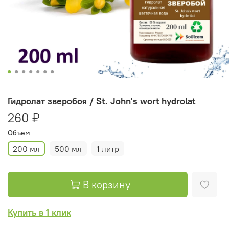
Гидролат зверобоя / St. John's wort hydrolat
260 ₽
Объем
200 мл
500 мл
1 литр
В корзину
Купить в 1 клик