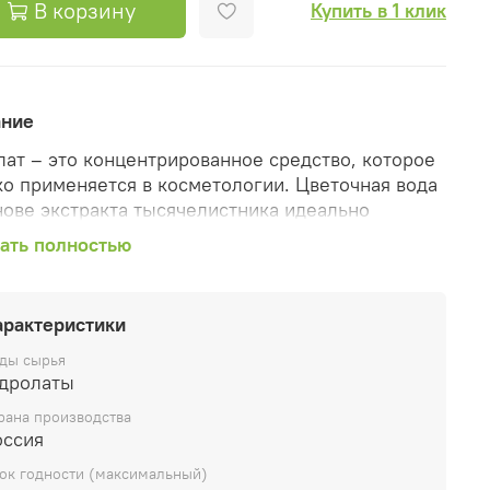
В корзину
Купить в 1 клик
ание
лат – это концентрированное средство, которое
о применяется в косметологии. Цветочная вода
нове экстракта тысячелистника идеально
дит для ухода за чувствительной кожей лица.
ать полностью
лат тысячелистника поможет в лечении:
упероза;
арактеристики
кне;
ды сырья
кземы;
идролаты
ллергических покраснений и шелушений;
рана производства
овышенной работы сальных желез.
оссия
тво используется как увлажняющий тоник.
ок годности (максимальный)
рать лицо цветочной водой желательно утром и