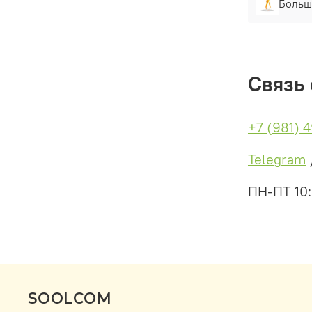
Больш
Связь 
+7 (981) 
Telegram
ПН-ПТ 10
SOOLCOM