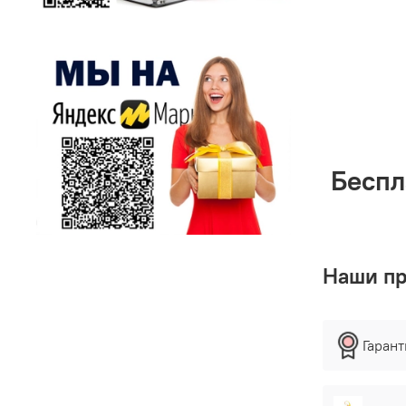
Беспл
Наши п
Гаран