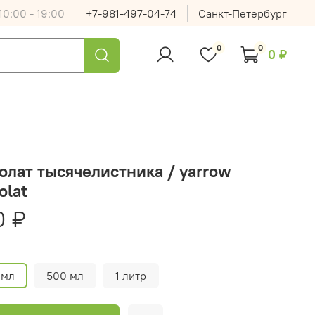
0:00 - 19:00
+7-981-497-04-74
Санкт-Петербург
0
0
0 ₽
олат тысячелистника / yarrow
olat
0 ₽
 мл
500 мл
1 литр