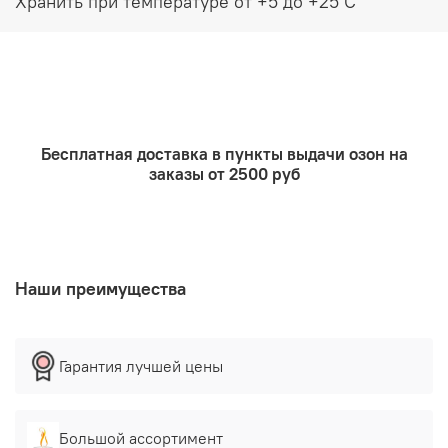
Хранить при температуре от +5 до +25 С
и выровнит цвет лица, осветлит пигментные пятна,
снимет зуд после укуса насекомых (в частности,
комаров), очистит наравне с мицелярной водой,
природные салицилаты в составе уберегут от
агрессивного воздействия солнца.
Бесплатная доставка в пункты выдачи озон на
заказы от 2500 руб
Наши преимущества
Гарантия лучшей цены
Большой ассортимент