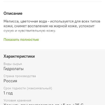
Описание
Мелисса, цветочная вода - используется для всех типов
кожи, снимет воспаления на жирной коже, успокоит
сухую и чувствительную кожу.
Подходит для возрастной, юношеской и детской кожи.
Показать полностью
В его составе следы
эфирных масел, альдегид-
цитранеллаль, камфен, дитерпен, лимонен, гераниол,
Характеристики
гераниолацетат, борнеол, нерол, и др. флаваноиды.
Виды сырья
Аромат:
немного цветочный, лимонный, зеленый.
Гидролаты
Вкус: немного острый с горчинкой, лимонный
Страна производства
Россия
Действие: антиоксидантное, успокаивающее,
противовоспалительное, противогрибковое,
Срок годности (максимальный)
антибактериальное, жаропонижающее
1 год
Мелисса лимонная известна своим положительным
Условия хранения
воздействием на работу сердечно-сосудистой системы.