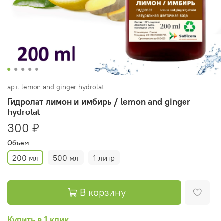
арт.
lemon and ginger hydrolat
Гидролат лимон и имбирь / lemon and ginger
hydrolat
300 ₽
Объем
200 мл
500 мл
1 литр
В корзину
Купить в 1 клик