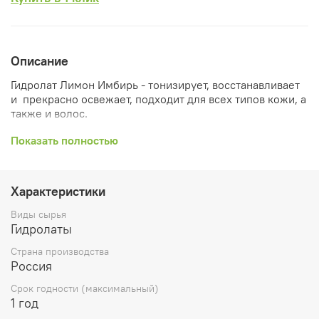
Описание
Гидролат Лимон Имбирь - тонизирует, восстанавливает
и прекрасно освежает, подходит для всех типов кожи, а
также и волос.
Лицо
: возвращает жизненную энергию, улучшает цвет
Показать полностью
лица, поддерживает молодость, красоту и упругость
кожи.
Характеристики
А также успокаивает кожу, снимает воспаления и
покраснения.
Виды сырья
Гидролаты
Волосы
: увлажняет, смягчает, усиливает блеск
осветленных и окрашенных волос.
Страна производства
Россия
З
ащищает при термической укладки .
Срок годности (максимальный)
1 год