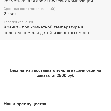
косметики, для ароматических композиций
внимательность к партнеру.
Срок годности (максимальный)
Растворимость:
жирорастворим.
2 года
Рекомендуемый процент ввода:
Условия хранения
Хранить при комнатной температуре в
Растительные воски и парафин используется до 10%
недоступном для детей и животных месте
Ароматичекие саше и благовония до 50%
Лосьоны и парфюмерия до 5%
Масла для ванны, мыло, гели до 5%
Очищающие продукты до 5%
Бесплатная доставка в пункты выдачи озон на
Подходит для использования в мыле с нуля
заказы от 2500 руб
Наши преимущества