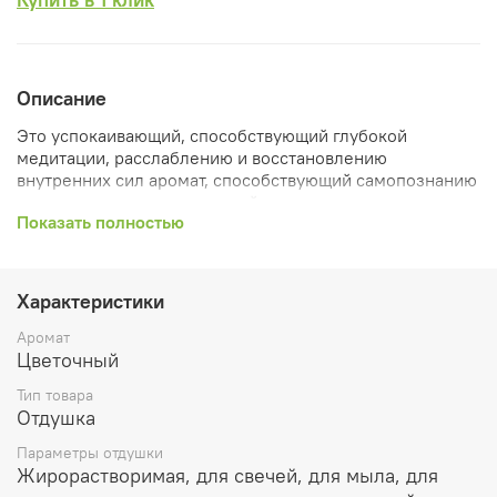
Описание
Это успокаивающий, способствующий глубокой
медитации, расслаблению и восстановлению
внутренних сил аромат, способствующий самопознанию
и саморазвитию, приносящий ощущение чистоты,
Показать полностью
исцеления, счастья.
Этот аромат для достижения внутренней гармонии,
баланса, устраняющее депрессию и беспокойство,
Характеристики
вносящее ясность и спокойствие в мысли и эмоции. При
этом лаванда отнюдь не способствует плаксивости и
Аромат
самобичеванию.
Цветочный
Считается, что лавандовый аромат помогает справиться
Тип товара
с завистью и агрессией. Это один из самых изысканных
Отдушка
эмоциональных афродизиаков, способствующий
Параметры отдушки
утонченности отношений и интуитивному
Жирорастворимая, для свечей, для мыла, для
взаимопониманию, несущий нежность и