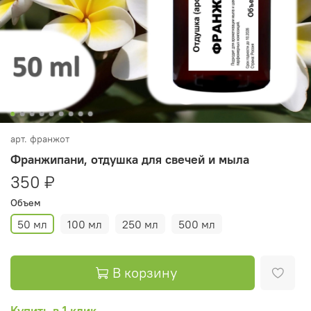
арт.
франжот
Франжипани, отдушка для свечей и мыла
350 ₽
Объем
50 мл
100 мл
250 мл
500 мл
В корзину
Купить в 1 клик