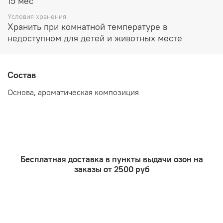
15 мес
можно количеством палочек во флаконе. Чем их
больше, тем ярче аромат
.
Условия хранения
Хранить при комнатной температуре в
недоступном для детей и животных месте
Состав
Основа, ароматическая композиция
Бесплатная доставка в пункты выдачи озон на
заказы от 2500 руб