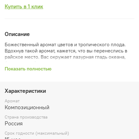
Купить в 1 клик
Описание
Божественный аромат цветов и тропического плода.
Вдохнув такой аромат, кажется, что вы перенеслись в
райское место. Вас окружает лазурная гладь океана,
белоснежный песок и высокие пальмы.
Показать полностью
Аромат высокой насыщенности, который заполнит
собой все ваше пространство
Характеристики
Налейте необходимое кол-во жидкости в диффузор,
вставьте бамбуковыми, ротанговыми или из
Аромат
фиброволокна палочки.
Композиционный
Дайте время, пока палочки полностью пропитаются
Страна производства
составом для полного раскрытия аромата.
Россия
Периодически переворачивайте палочки для более
Срок годности (максимальный)
ощутимого аромата. Регулировать яркость аромата