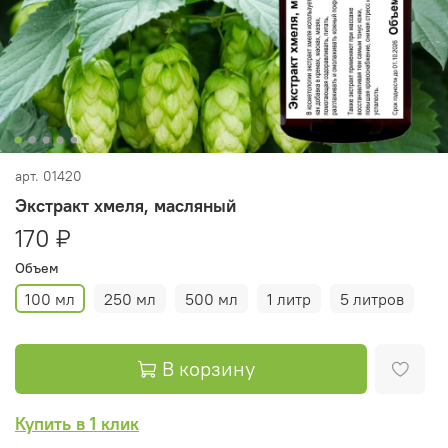
арт.
01420
Экстракт хмеля, масляный
170 ₽
Объем
100 мл
250 мл
500 мл
1 литр
5 литров
В корзину
Купить в 1 клик