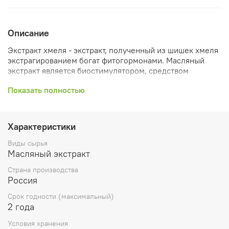
Описание
Экстракт хмеля - экстракт, полученный из шишек хмеля
экстрагированием богат фитогормонами. Масляный
экстракт является биостимулятором, средством
улучшающим жировой и водный обмен на клеточном
Показать полностью
уровне. Использование экстракта делает кожу
эластичной и упругой
Состав: содержит лупулин, эфирными маслами, а также
Характеристики
гормонами, кислотами, красящими и смолистыми
соединениями, витаминами РР, В1, В3,В6 и другими
Виды сырья
полезными элементами.
Масляный экстракт
Свойства: болеутоляющее; тонизирующее;
Страна производства
оздоравливающее; восстанавливающее;
Россия
антистрессовое.
Срок годности (максимальный)
2 года
Применение: экстракт хмеля используют для
устранения болей при артритах, ревматизме и других
Условия хранения
болях в суставах, повышения тонуса, при борьбе с