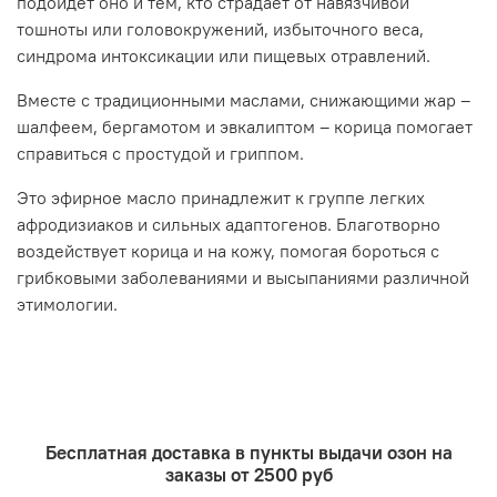
подойдет оно и тем, кто страдает от навязчивой
косметический крем
тошноты или головокружений, избыточного веса,
средства для губ, бровей, ресниц
синдрома интоксикации или пищевых отравлений.
уход за телом при целлюлите
обертывания
Вместе с традиционными маслами, снижающими жар –
комплексный уход за волосами
шалфеем, бергамотом и эвкалиптом – корица помогает
парфюмерия
справиться с простудой и гриппом.
аромадизайн помещений
Это эфирное масло принадлежит к группе легких
Условия хранения:
хранить в помещениях, защищенных
от атмосферных осадков и солнечных лучей при
афродизиаков и сильных адаптогенов. Благотворно
температуре не ниже +10℃ и не выше +30℃. Хранить в
воздействует корица и на кожу, помогая бороться с
плотно закрытой таре.
грибковыми заболеваниями и высыпаниями различной
этимологии.
Меры предосторожности:
не рекомендуется применять
для чувствительной кожи, беременным и кормящим
женщинам, а также гипертоникам. Любое эфирное
масло - это высококонцентрированный продукт и не
применяется в чистом виде. Перед применением
средств с содержанием какого-либо эфирного масла
следует провести тест на чувствительность и наличия
Бесплатная доставка в пункты выдачи озон на
аллергии: на локтевой сгиб наносится капля
заказы от 2500 руб
разведенного в базовом масле эфирного масла и