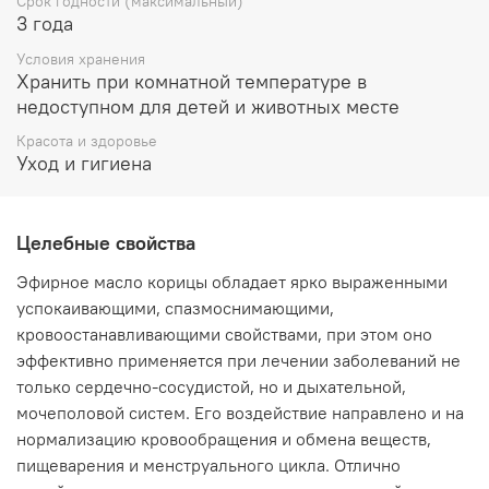
Срок годности (максимальный)
избавиться от страхов и чувства одиночества, а его
3 года
воздействие направлено на преодоление всех
Условия хранения
депрессивных и астенических состояний.
Хранить при комнатной температуре в
Свойства:
недоступном для детей и животных месте
тонизирующее
Красота и здоровье
противовирусное
Уход и гигиена
разогревающее
способствует устранению папиллом и бородавок
психоэмоциональное действие (избавляет от
Целебные свойства
чувства одиночества, скованности и страха
усиливает вдохновение и побуждает к творчеству)
Эфирное масло корицы обладает ярко выраженными
успокаивающими, спазмоснимающими,
Применение:
кровоостанавливающими свойствами, при этом оно
Эфирное масло корицы применяется для ухода за
эффективно применяется при лечении заболеваний не
проблемной, уставшей, увядающей кожей. Улучшит ее
только сердечно-сосудистой, но и дыхательной,
цвет и структуру. Также эффективно помогает при
мочеполовой систем. Его воздействие направлено и на
частых воспалениях и акне. Антисептические свойства
останавливают распространение инфекции.
нормализацию кровообращения и обмена веществ,
пищеварения и менструального цикла. Отлично