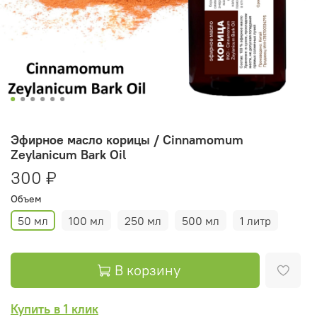
Эфирное масло корицы / Cinnamomum
Zeylanicum Bark Oil
300 ₽
Объем
50 мл
100 мл
250 мл
500 мл
1 литр
В корзину
Купить в 1 клик