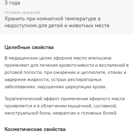
улучшение упругости и эластичности кожи.
3 года
Дозировки
Условия хранения
Хранить при комнатной температуре в
Масло орегано никогда не наносится на кожу в чистом
недоступном для детей и животных месте
виде:
крема, лосьоны – до 7 капель на 100 мл средства;
в составе масел для массажа – до 5%
Целебные свойства
в составе масляных масок для волос – до 5%.
В медицинских целях эфирное масло апельсина
Нельзя допускать проглатывания.
применяют для лечения кровоточивости и воспалений в
ротовой полости, при ожирении и целлюлите, отеках и
задержке жидкости, острых респираторных
заболеваниях, нарушениях циркуляции крови.
Терапевтический эффект применения эфирного масла
проявляется и в облегчении мышечной, суставной,
менструальной боли, невралгии и головных болей.
Косметические свойства