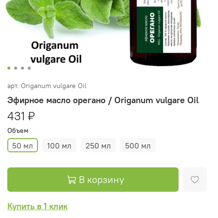
арт.
Origanum vulgare Oil
Эфирное масло орегано / Origanum vulgare Oil
431 ₽
Объем
50 мл
100 мл
250 мл
500 мл
В корзину
Купить в 1 клик