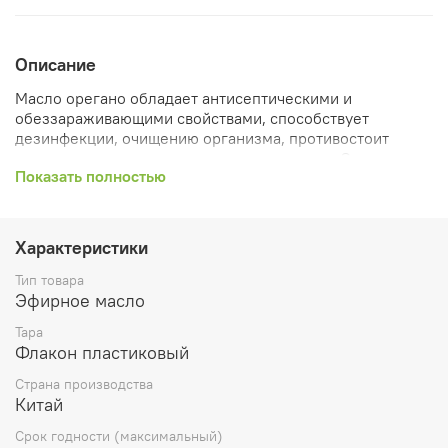
Описание
Масло орегано обладает антисептическими и
обеззараживающими свойствами, способствует
дезинфекции, очищению организма, противостоит
паразитам и усиливает защиту иммунитета. Оказывает
Показать полностью
антиоксидантное действие благодаря содержанию
фенолов в составе. Используется в составе лечебных
смесей для улучшения дыхания, эмоционального
состояния, как часть ароматерапии, в составе масел для
Характеристики
антицеллюлитного массажа.
Тип товара
Полезные свойства масло орегано:
Эфирное масло
очищение;
Тара
дезинфекция, антисептическое действие;
Флакон пластиковый
поддержка иммунитета;
Страна производства
противогрибковое действие;
Китай
уменьшение воспалений на коже;
нормализация расширенных пор;
Срок годности (максимальный)