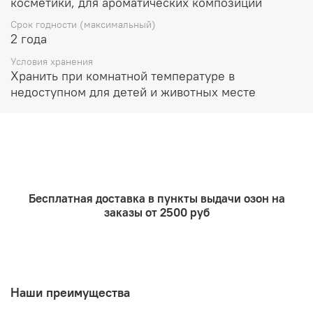
косметики, для ароматических композиций
Рекомендуемый процент ввода:
Срок годности (максимальный)
Растительные воски и парафин используется до 10%
2 года
Ароматичекие саше и благовония до 50%
Условия хранения
Хранить при комнатной температуре в
Лосьоны и парфюмерия до 5%
недоступном для детей и животных месте
Масла для ванны, мыло, гели до 5%
Очищающие продукты до 5%
Подходит для использования в мыле с нуля
Бесплатная доставка в пункты выдачи озон на
заказы от 2500 руб
Наши преимущества