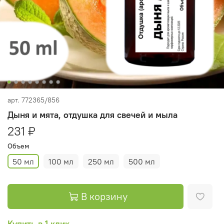
арт.
772365/856
Дыня и мята, отдушка для свечей и мыла
231 ₽
Объем
50 мл
100 мл
250 мл
500 мл
В корзину
Купить в 1 клик