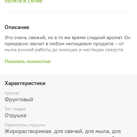
Описание
Это очень свежий, но в то же время сладкий аромат. Он
прекрасно звучит в любом непищевом продукте – от
мыла ручной работы до моющих и чистящих средств.
Даже освежитель воздуха для бытового или
Показать полностью
коммерческого назначения будет прекрасно звучать
ароматами отдушки Дыня и мята. Верхние ноты отдушки
благоухают ароматами мяты, апельсина, дыни и
ананаса. Нота дыни очень устойчиво звучит, остается и в
Характеристики
ноте сердца, дополняясь ароматами ментола и свежим
нюансом. Завершается ароматическая композиция
Аромат
ароматами карибской ванили, жасмина и белого
Фруктовый
мускуса. В отдушке очень удачно сладкая, даже
Тип товара
приторная дыня уравновешивается свежестью мяты и
Отдушка
ментола
Параметры отдушки
Растворимость: жирорастворим.
Жирорастворимая, для свечей, для мыла, для