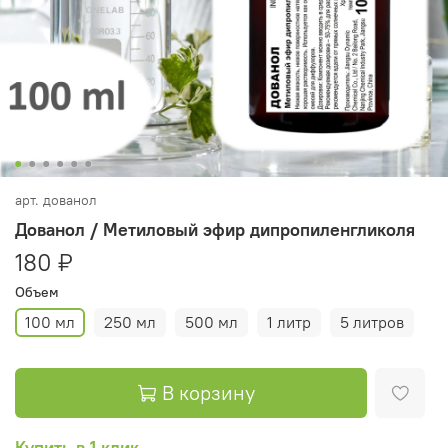
арт.
дованол
Дованол / Метиловый эфир дипропиленгликоля
180 ₽
Объем
100 мл
250 мл
500 мл
1 литр
5 литров
В корзину
Купить в 1 клик