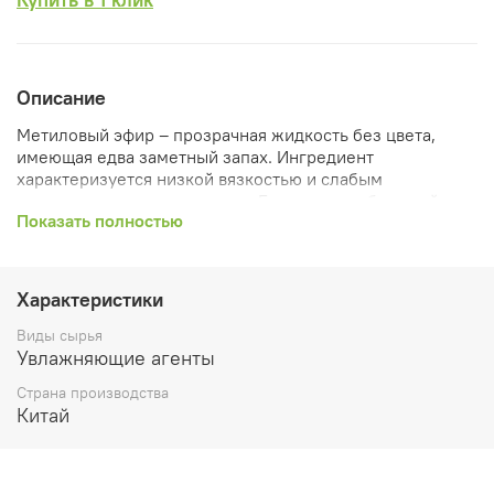
Описание
Метиловый эфир – прозрачная жидкость без цвета,
имеющая едва заметный запах. Ингредиент
характеризуется низкой вязкостью и слабым
поверхностным натяжением. Благодаря небольшой
Показать полностью
скорости испарения и хорошей растворимости часто
используется в косметических средствах как
растворитель, например, как основа для диффузоров.
Характеристики
Применение
Виды сырья
Растворитель применяется для качественного
Увлажняющие агенты
растворения ароматических композиций и красителей.
Часто используется при создании ароматизаторов для
Страна производства
дома – диффузоров, автомобильных ароматизаторов,
Китай
освежителей воздуха. В его состав не входит этиловый
спирт, поэтому компонент считается бесспиртовым.
Также может применяться в качестве связующего