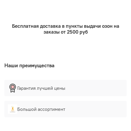
жидкость для мытья посуды; стиральные порошки;
средства для чистки поверхности; жидкость для мытья
полов; жидкое мыло; противомикробные средства;
лечение педикулёза.
Бесплатная доставка в пункты выдачи озон на
заказы от 2500 руб
Ингредиент может вводиться в продукт в чистом виде, а
также прекрасно смешивается с другими
растворителями и может быть легко эмульгирован для
производства водорастворимых чистящих средств.
Наши преимущества
Гарантия лучшей цены
Большой ассортимент