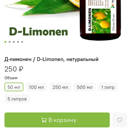
Д-лимонен / D-Limonen, натуральный
250 ₽
Объем
50 мл
100 мл
250 мл
500 мл
1 литр
5 литров
В корзину