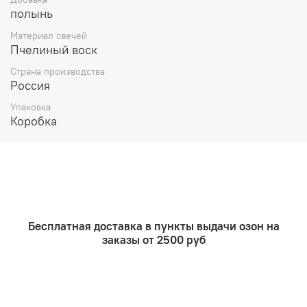
полынь
Травяные свечи используются для окуривания
помещений, медитации и просто для красоты.
Материал свечей
Пчелиный воск
Для окуривания нам как раз пригодится их свойство
дымить после тушения пламени.
Страна производства
Россия
Здесь большую роль играют травы, входящая в состав
све
Упаковка
Коробка
Бесплатная доставка в пункты выдачи озон на
заказы от 2500 руб