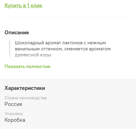
Купить в 1 клик
Описание
Шоколадный аромат лактонов с нежным
ванильным оттенком, сменяется ароматом
древесной коры
Использование:
ароматизация помещений, шкафов,
Показать полностью
белья
Упаковка:
крафт коробка
Характеристики
Состав:
пчелиный воск, ароматизаторы, атласная лента
Страна производства
Россия
Размер
9х7 см
Упаковка
Коробка