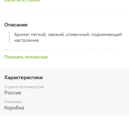
Описание
Аромат легкий, свежий, сливочный, поднимающий
настроение.
Использование:
ароматизация помещений, шкафов,
белья
Показать полностью
Упаковка:
крафт коробка
Состав:
пчелиный воск, эфирное масло, атласная лента
Характеристики
Страна производства
Размер
9х7 см
Россия
Упаковка
Коробка