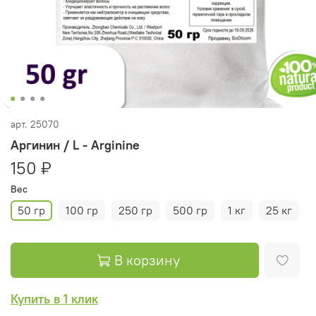
арт.
25070
Аргинин / L - Arginine
150 ₽
Вес
50 гр
100 гр
250 гр
500 гр
1 кг
25 кг
В корзину
Купить в 1 клик