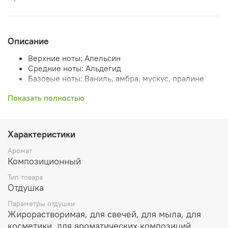
Описание
Верхние ноты: Апельсин
Средние ноты: Альдегид
Базовые ноты: Ваниль, амбра, мускус, пралине
Растворимость: жирорастворим.
Показать полностью
Рекомендуемый процент ввода:
Растительные воски и парафин используется до 10%
Характеристики
Аромат
Ароматичекие саше и благовония до 50%
Композиционный
Лосьоны и парфюмерия до 5%
Тип товара
Отдушка
Масла для ванны, мыло, гели до 5%
Параметры отдушки
Очищающие продукты до 5%
Жирорастворимая, для свечей, для мыла, для
Подходит для использования в мыле с нуля
косметики, для ароматических композиций